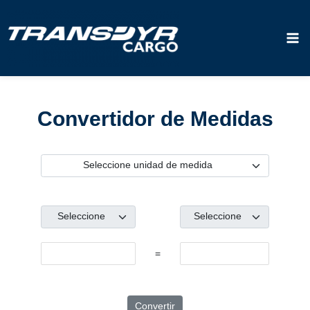
Ir
Mai
al
contenido
Me
Convertidor de Medidas
=
Convertir