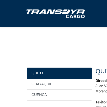
Ir
al
contenido
QUI
QUITO
Direcc
GUAYAQUIL
Juan V
Moreno
CUENCA
Teléfo