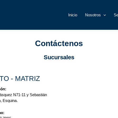
Inicio
Nosotros
Se
Contáctenos
Sucursales
TO - MATRIZ
ión:
ásquez N71-11 y Sebastián
, Esquina.
no: